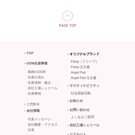
TOP
オリジナルブランド
Fleep（フリープ）
ODM生産事業
Fleep 注文書
島崎のODM
Angel Pad
生産の流れ
Angel Pad 注文書
生産体制・拠点
サスティナビリティ
自社工場シェリール
社会貢献活動
生産事例
お知らせ
こだわり
お問い合わせ
会社情報
よくあるご質問
代表メッセージ
会社概要・アクセス
自社工場シェリール
沿革
リクルート